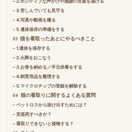
–
2.ポジティブな声かけや感謝の言葉を届ける
–
3.苦しんでいても見守る
–
4.写真や動画を撮る
–
5.遺体保存の準備をする
03
猫を看取ったあとにやるべきこと
–
1.遺体を保存する
–
2.火葬をおこなう
–
3.お骨を納める／手元供養をする
–
4.飼育用品を整理する
–
5.マイクロチップの登録を解除する
04
猫の看取りに関するよくある質問
–
ペットロスから抜け出すためには？
–
安楽死すべきか？
–
看取りできないと後悔する？