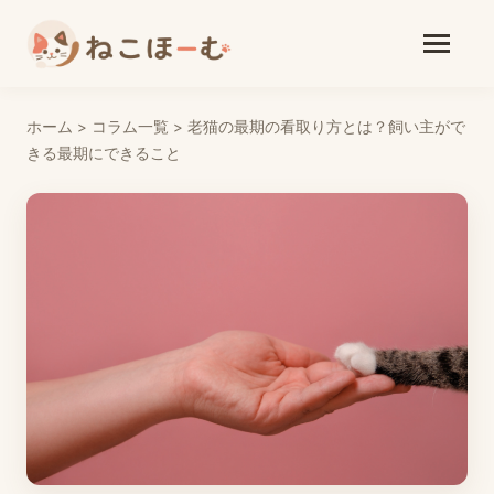
ホーム
>
コラム一覧
>
老猫の最期の看取り方とは？飼い主がで
きる最期にできること