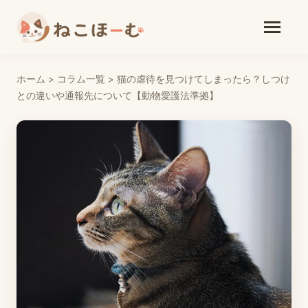
ホーム
>
コラム一覧
>
猫の虐待を見つけてしまったら？しつけ
との違いや通報先について【動物愛護法準拠】