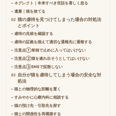
–
ネグレクト｜本来すべき世話を著しく怠る
–
遺棄｜猫を捨てる
02
猫の虐待を見つけてしまった場合の対処法
とポイント
–
虐待の兆候を確認する
–
虐待の証拠を揃えて適切な通報先に通報する
–
注意点①単独で止めに入ってはいけない
–
注意点②猫を連れ出そうとしてはいけない
–
注意点③SNSで拡散しない
03
自分が猫を虐待してしまう場合の安全な対
処法
–
猫との物理的な距離を置く
–
すみやかに心療内科に相談する
–
猫の預け先・引取先を探す
–
猫との関係性を再構築する