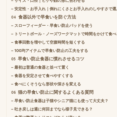
–
サイズ・口径｜ヒゲや顔の形に合わせる
–
安定性・お手入れ｜倒れにくさとお手入れのしやすさで選
04
食器以外で早食いを防ぐ方法
–
スローフィーダー・早食い防止パッドを使う
–
トリートボール・ノーズワークマットで時間をかけて食べ
–
食事回数を増やして空腹時間を短くする
–
100均アイテムで早食い防止の工夫をする
05
早食い防止食器に慣れさせるコツ
–
最初は普通の食器と並べて置く
–
食器を安定させて食べやすくする
–
食べにくそうなら形状や深さを変える
06
猫の早食い防止に関するよくある質問
–
早食い防止食器は子猫やシニア猫にも使って大丈夫？
–
吐き戻しは週に何回までなら様子見できる？