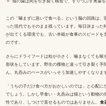
猫の歯は肉を引き裂く構造で、すりつぶす奥歯を
この「噛まずに急いで食べる」という脳の回路は、
った現代でもそのまま残っています。毎日決まった
が出てくる環境でも、古い本能が食事のスピードを
のです。
さらにドライフードは粒が小さく、噛まなくても喉
形状をしています。野生の獲物と違って引き裂く手
ん、丸呑みのペースがいっそう加速しやすくなりま
「うちの子だけ食べ方がおかしいのでは」と心配に
でしょう。しかし早食い・丸呑みは猫という動物の
性であり、しつけで直せるものではありません。
食